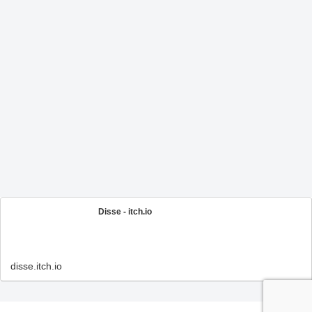
Disse - itch.io
disse.itch.io