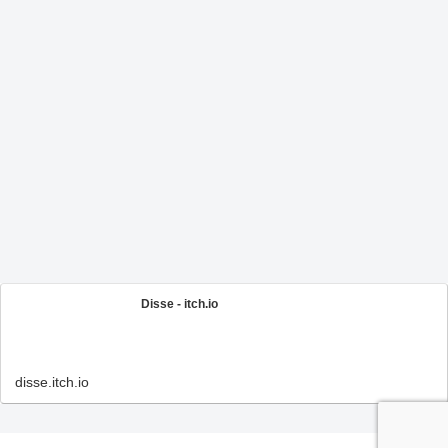
Disse - itch.io
disse.itch.io