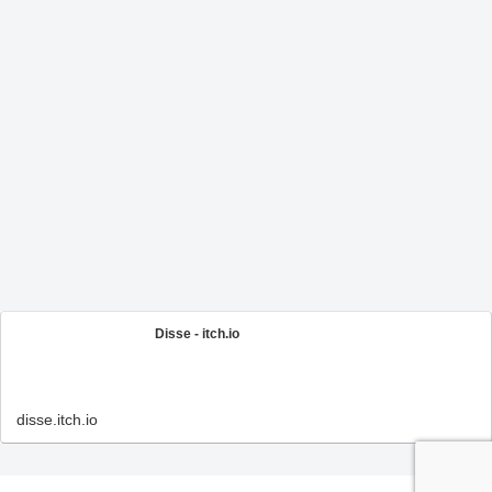
Disse - itch.io
disse.itch.io