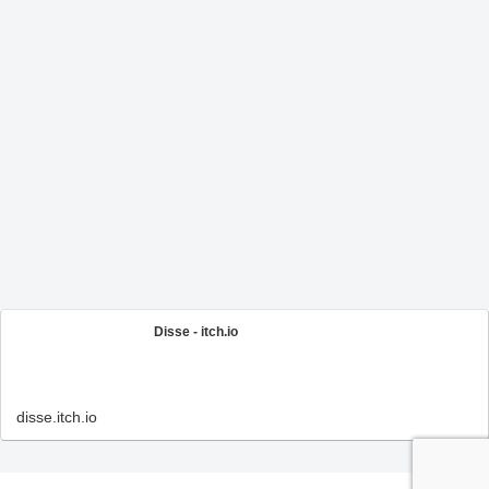
Disse - itch.io
disse.itch.io