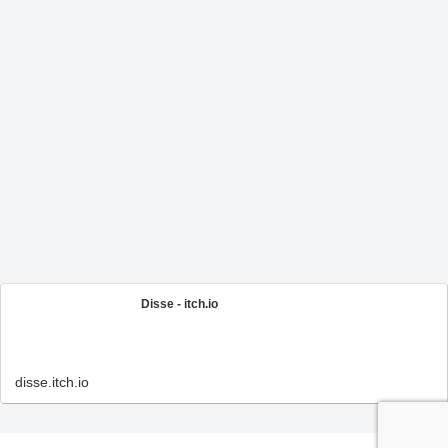
Disse - itch.io
disse.itch.io