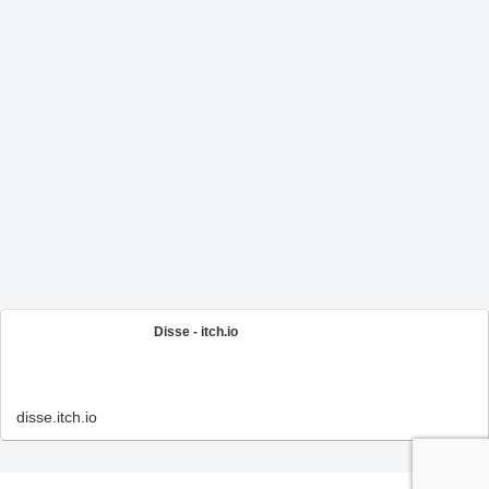
Disse - itch.io
disse.itch.io