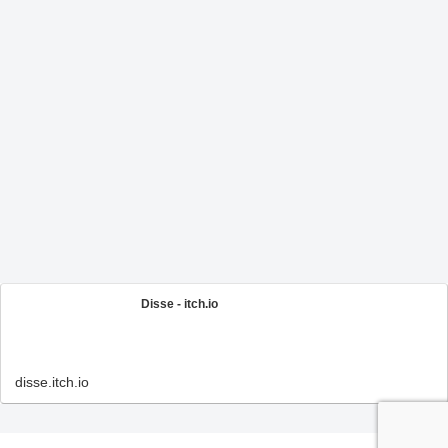
Disse - itch.io
disse.itch.io