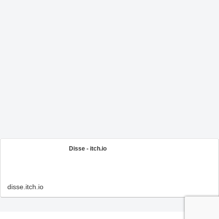
Disse - itch.io
disse.itch.io