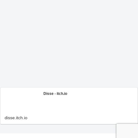
Disse - itch.io
disse.itch.io