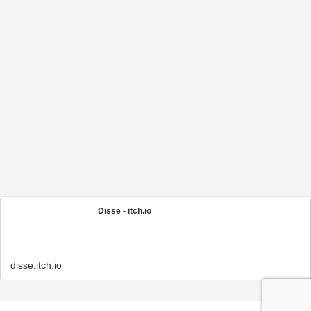
Disse - itch.io
disse.itch.io