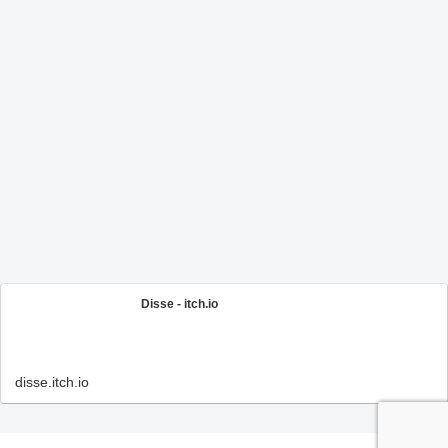
Disse - itch.io
disse.itch.io