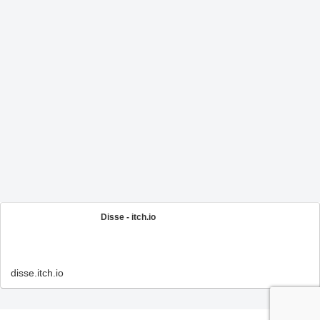
Disse - itch.io
disse.itch.io