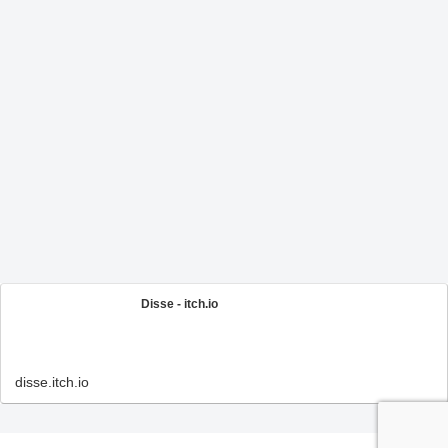
Disse - itch.io
disse.itch.io