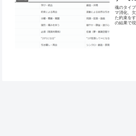
魂のタイプ
マ消化、欠
た約束をす
の結果で現