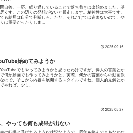
問自答。一応、繰り返していることで落ち着きは出始めました。基
尽くす。この辺りの発想がないと暴走します。精神性は大事です。
ても結局は自分で判断しろ。ただ、それだけでは進まないので、や
りは重要だったりしま...
2025.09.16
ouTube始めてみようか
YouTubeでもやってみようかと思ったわけですが、偉人の言葉とか
で何か動画でも作ってみようかと。実際、何かの言葉からの動画派
なので、そこから内容を展開するスタイルですね。個人的見解とか
でやれば、少し...
2025.05.27
れ、やっても何も成果が出ない
生の転機と呼ばれるような状況なようで、厄年も絡んでまあなかな