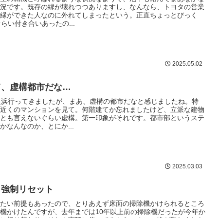
況です。既存の縁が壊れつつありますし、なんなら、トヨタの営業
縁ができた人なのに外れてしまったという。正直ちょっとびっく
ぐらい付き合いあったの...
2025.05.02
て、虚構都市だな…
横浜行ってきましたが、まあ、虚構の都市だなと感じましたね。特
近くのマンションを見て。何階建てか忘れましたけど、立派な建物
とも言えないぐらい虚構。第一印象がそれです。都市部というステ
かなんなのか、とにか...
2025.03.03
、強制リセット
たい前提もあったので、とりあえず床面の掃除機かけられるところ
機かけたんですが、去年までは10年以上前の掃除機だったが今年か