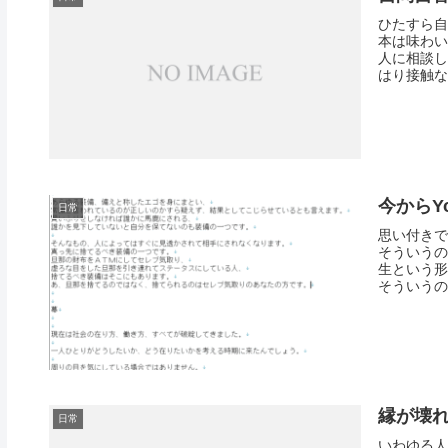
ひたすら自
本は味わい
人に相談し
はり接触な
今からY
日常
思い付きで
そういうの
生という形
そういうの
縁が壊
日常
いわゆる人