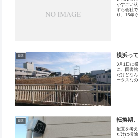
かすごい状
すら会社で
り。15年
横浜っ
日常
3月1日に
に、図書館
だけどなん
ータスなの
転換期
日常
配置を考え
だけは掃除