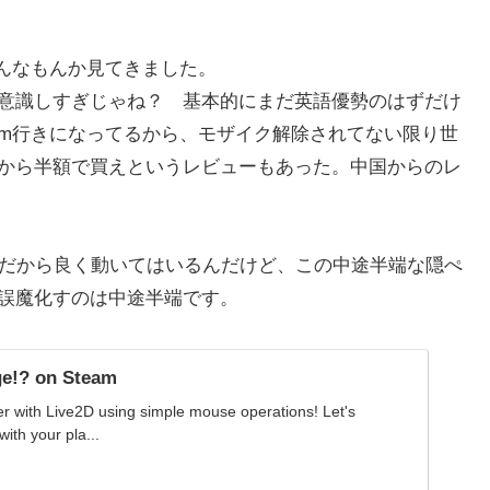
どんなもんか見てきました。
意識しすぎじゃね？ 基本的にまだ英語優勢のはずだけ
am行きになってるから、モザイク解除されてない限り世
から半額で買えというレビューもあった。中国からのレ
2Dだから良く動いてはいるんだけど、この中途半端な隠ぺ
誤魔化すのは中途半端です。
age!? on Steam
er with Live2D using simple mouse operations! Let's
ith your pla...