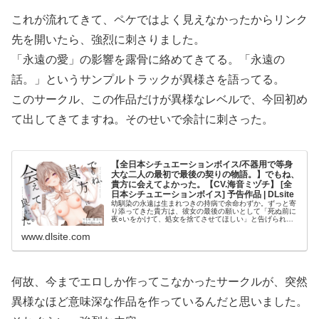
これが流れてきて、ペケではよく見えなかったからリンク
先を開いたら、強烈に刺さりました。
「永遠の愛」の影響を露骨に絡めてきてる。「永遠の
話。」というサンプルトラックが異様さを語ってる。
このサークル、この作品だけが異様なレベルで、今回初め
て出してきてますね。そのせいで余計に刺さった。
【全日本シチュエーションボイス/不器用で等身
大な二人の最初で最後の契りの物語。】でもね、
貴方に会えてよかった。【CV.海音ミヅチ】 [全
日本シチュエーションボイス] 予告作品 | DLsite
幼馴染の永遠は生まれつきの持病で余命わずか。ずっと寄
り添ってきた貴方は、彼女の最後の願いとして「死ぬ前に
夜○いをかけて、処女を捨てさせてほしい」と告げられ
る。葛藤の末、深夜の病室で唇を重ねる、不器用で等身大
www.dlsite.com
な二人の最初で最後の契りの物語。「...
何故、今までエロしか作ってこなかったサークルが、突然
異様なほど意味深な作品を作っているんだと思いました。