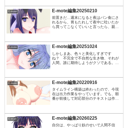
たくないから、ありきたりなことを言っ
てしまう」「嫌われたくないから、普通
を装ってみる」自分ですか...
E-mote編集20250210
E-mote
前置きだ…週末になると夜はパン食にさ
れるから、胃もたれして夜中に吐いたか
ら買ってこなくていいと言ったら、親に
変な顔をされた自分です。自分の息子を
見下して何やってんだ…。いつまで若い
頃のままで考えているのやら。体質とか
考えたら変化もあるだろう...
E-mote編集20251024
E-mote
しかしまあ、色々と美化しすぎです
ね？ 不完全で不自然な生き物、それが
人間。誰に期待しようがクソである。い
い歳こいた大人がエゴを撒き散らして本
当に醜い。米がないならエゴでも食って
ろ。自家発電できていいじゃないか。ク
マ自体も、「メガソーラーがあ...
E-mote編集20220916
E-mote
タイムライン構築は終わったので、今現
在は出力作業をやっています。でも、順
番が前後して対応部分のテキストは作り
終えてます。何度もパーツ修正したの
で、今回のに限っては動作的には結構出
来がいいかもしれない。こういったのが
あったりするので。今日中に...
E-mote編集20260225
E-mote
自分は、やっぱり奴のせいで人間不信