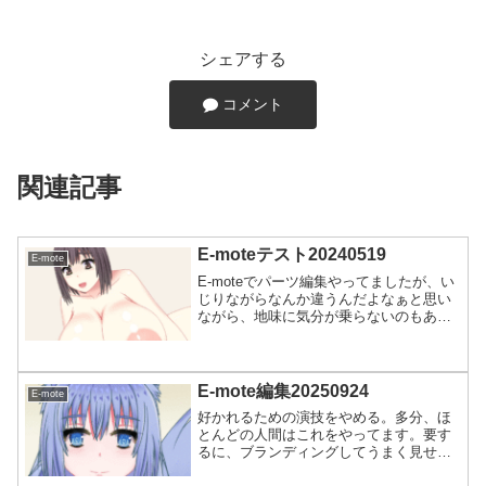
シェアする
コメント
関連記事
E-moteテスト20240519
E-mote
E-moteでパーツ編集やってましたが、い
じりながらなんか違うんだよなぁと思い
ながら、地味に気分が乗らないのもあっ
て進行が遅くなってましたがどうにかパ
ーツ編集は終わりが見えました。動き的
に態勢で考えたら上に動くのではなくて
横にずらした方が自...
E-mote編集20250924
E-mote
好かれるための演技をやめる。多分、ほ
とんどの人間はこれをやってます。要す
るに、ブランディングしてうまく見せて
いる。これもエゴの反応です。「嫌われ