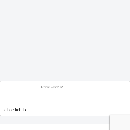
Disse - itch.io
disse.itch.io