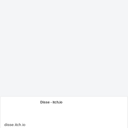
Disse - itch.io
disse.itch.io