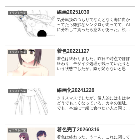
い。そのカネで色々とやってほしい。珍
しく恐ろしいほど迷走してます…。なん
か、全体見てから違う感が...
線画20251030
イラスト作業
気分転換のつもりでなんとなく海に向か
ってたら微妙なシンクロが走ってて、AI
に分析して貰ったら意図があった。視覚
化できるのは分かりやすいから気づきで
した。現状に対して思うところがありす
ぎた。変な詩的な一文は入れない。常に
自分はこうだから。さす...
着色20221127
イラスト作業
着色は終わりました。昨日の時点でほぼ
終わり、モザイク処理が残っていたりと
いう状態でしたが。陰が足らないと思っ
たのでこれから追加します。いざ上げる
段階で見ると足らんよなって思うわけで
す。今日からE-mote編集に…、と思って
るんですけど午前中...
線画化20241226
イラスト作業
クリスマスでしたが、個人的にはもはや
どうでもよくなっている。カネの無駄。
でも、本当に一緒に食べたい人と同じ時
間を過ごしたいなら重要。というのも他
人任せでケーキのことを放置し続け、ケ
ーキを食べるだけのイベントの日。食べ
たいなら別にこのラッシュ...
着色完了20260316
イラスト作業
着色は終わった。うーん、これに関して