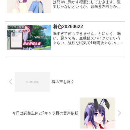
は簡単に動かす程度にしておきます。重
要じゃないというか、頭向き左右とかや
らなくていいレベル。基本使うとして
も、背中合わせとかそんな感じで、本当
にワンシーンとしてという感じでしょう
か。あえて距離離してますけ...
着色20260622
イラスト作業
眠すぎて何もできません。とにかく、眠
い。起きても、血糖値スパイクかという
ぐらい、強烈な眠気で1時間後ぐらいには
寝落ちしてます。死ぬことはないと思う
が、また何か起きているんでしょう。特
に、夢の中でまた何か起きてるとしか思
えない。エネルギー消費...
魂の声を聴く
今日は調整主体と2キャラ目の音声依頼