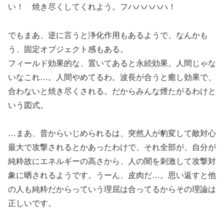
い！ 焼き尽くしてくれよう。フハハハハハ！
でもまあ、逆に言うと浄化作用もあるようで、なんかも
う、固定オブジェクト感もある。
フィールド効果的な、置いてあると永続効果。人間じゃな
いなこれ…。人間やめてるわ。波長が合うと癒し効果で、
合わないと焼き尽くされる。だからみんな煙たがるわけと
いう図式。
…まあ、昔からいじめられるは、突然人が豹変して敵対心
最大で攻撃されるとかあったわけで、それ全部が、自分が
純粋故にエネルギーの高さから、人の闇を刺激して攻撃対
象に晒されるようです。うーん、皮肉だ…。思い返すと他
の人も純粋だからっていう理屈は合ってるからその理論は
正しいです。