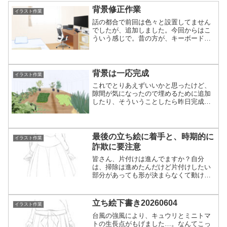
背景修正作業
イラスト作業
話の都合で前回は色々と設置してません
でしたが、追加しました。今回からはこ
ういう感じで。昔の方が、キーボードう
まく描けてたね…。っていうか、角度の
問題で難易度高すぎて無理だろ。Ci-enで
AI絵の投稿規制でファビョってるの見た
りしたものの、ア...
背景は一応完成
イラスト作業
これでとりあえずいいかと思ったけど、
隙間が気になったので埋めるために追加
したり、そういうことしたら昨日完成予
定だったんですが遅れました。これな
ら、ひとまず使えるでしょう。今の自分
の限界。微妙に加筆した。これを起点に
して使いたいシーンとしてE...
最後の立ち絵に着手と、時期的に
イラスト作業
詐欺に要注意
皆さん、片付けは進んでますか？自分
は、掃除は進めたんだけど片付けしたい
部分があっても形が決まらなくて動けな
くなった。根本的に何かを削らないと無
理っぽい。そういう悩みから他の部分の
行動にも影響して、絵の速度にまで及ぶ
立ち絵下書き20260604
イラスト作業
とは。本当は線画まで今週中...
台風の強風により、キュウリとミニトマ
トの生長点がもげました…。なんてこっ