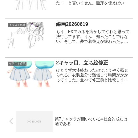
た！ と言いません。脇芽を使えばいい
ので。まあ、ちゃんと対策してなかった
んですよね。正直、今の環境でもう、家
庭菜園とかやる気ないので。形だけで
す。次、「静かに毒を吐く彼...
線画20260619
イラスト作業
もう、FXでカネを溶かしてやれと思って
決行してます。うん、知ったことではな
い。そして、夢で着替えが終わったよう
なのを見たので、FXは消し炭です。もう
いいよ。もう飽きた。数日しかやれな
い。25,000円はこうして溶けました。確
定申告から排除さ...
2キャラ目、立ち絵修正
イラスト作業
ひとまず大体終わったのでようやく載せ
られる。衣装差分で難儀して時間がかか
ってました。並べて修正前と比較しまし
ょう。微妙に軸をまたずらしてます。な
お、前回使った腕パーツと胸差分は廃
止、時間が進んだことによる落ち着きと
いう意味合いで。今回は出番...
第7チャクラが開いている=社会的成功は
嘘である