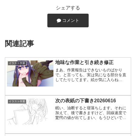
シェアする
コメント
関連記事
地味な作業と引き続き修正
イラスト作業
まあ、作業報告はできないものばかり
で。と言っても、実は気になる部分を直
してたりしてます。絵が気に入らね
ぇ…。影が抜けてるとか見つけたから直
してました。それ以外に、オーバーレイ
のレイヤーが抜けてるとか多々あるけ
ど。そこは諦めました。全部抜けて...
次の表紙の下書き20260616
イラスト作業
眠い、油断すると寝落ちします。それに
加えて、後で書きますけど、回線速度で
驚愕の値が出てしまい、もうひどいです
ね。ひとまず、どういう状態でも予定通
りのことをやっているわけで、音声作品
の表紙作りで、他の人間に読ませようか