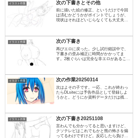
と思ったが、やめたもので...
次の下書きとその他
イラスト作業
前に描いた絵の修正、というだけで今回
は済むかどうかがポイントでしょうが、
現状はそれほどいじらなくても大丈夫
か？ というところです。下書きを作っ
てみましたが、気になるのは尻尾の角度
と手。手は明確に今回見切れる。差分パ
ーツはあるからそれでやれば...
次の下書き
イラスト作業
再びエロに戻った。少し試行錯誤中で、
下書きの歪み補正に時間がかかってま
す。2枚ぐらいは完全な非エロがあること
で、シナリオ的に流れが分かってきたら
そっちに着手予定。なんかサイズ的にい
つもと違うと思われそうですけど、角度
変更すると見切れるところ...
次の作業20250314
イラスト作業
次はよその子です。一応、これが終わっ
たらDLsiteには予告作品として登録しよ
うかと。どうにか資料データだけは残っ
てたからやれるけど、このファイル自体
何故か名前だけだったから見つけるの少
し苦労しました。なんでこれだけ名前に
したんだろう。普段...
次の下書き20251108
イラスト作業
言わんでも分かってると思いますけど、
クソテレビはこれでもかと熊の怖さを煽
ってるわけですけど。反応したら負けで