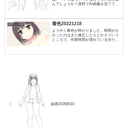
んでしょうか？資料でAI画像を見てて、
そんなのが流れてきてよく見たらモザイ
クがないんですよね。BANもされてな
い。ルール変わった？アホ姉の表紙の線
画です。2キャラだか...
着色20221218
イラスト作業
ようやく着色が終わりました。時間がか
かったのはまた修正したりとかそういう
ところで。作業時間が遅れている分だけ
違和感になる部分のところに氣づきやす
くなったのかもしれません。が、そもそ
も正面絵ほど難易度が高いのもあるから
余計に。差分パーツも仕込...
線画20260510