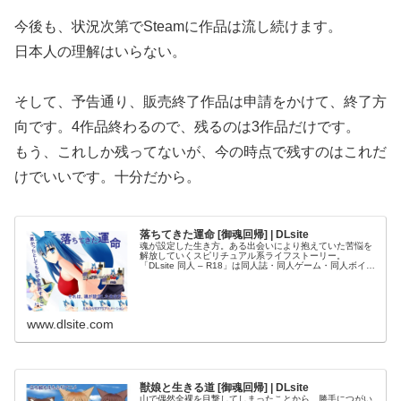
今後も、状況次第でSteamに作品は流し続けます。
日本人の理解はいらない。
そして、予告通り、販売終了作品は申請をかけて、終了方
向です。4作品終わるので、残るのは3作品だけです。
もう、これしか残ってないが、今の時点で残すのはこれだ
けでいいです。十分だから。
落ちてきた運命 [御魂回帰] | DLsite
魂が設定した生き方。ある出会いにより抱えていた苦悩を
解放していくスピリチュアル系ライフストーリー。
「DLsite 同人 – R18」は同人誌・同人ゲーム・同人ボイ
ス・ASMRのダウンロードショップ。お気に入りの作品を
すぐダウンロードできてす…
www.dlsite.com
獣娘と生きる道 [御魂回帰] | DLsite
山で偶然全裸を目撃してしまったことから、勝手につがい