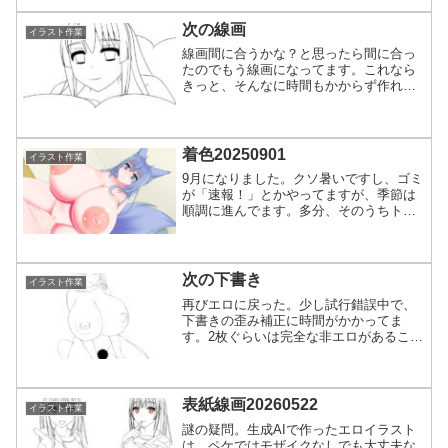
こうも服装的にけしからんようなのは通
常のではダメでしょう。まだパーツ作成
次の線画
イラスト作業
が終わってないので服装に...
線画間に合うかな？と思ったら間に合っ
たのでもう線画になってます。これなら
きっと、そんなに時間もかからず作れる
はず。根拠はない。こういう感じの、何
かが増やせればそっちで枚数を稼ぎたい
ところもありますけども、考えようです
ね。これはこれで想定とし...
着色20250901
イラスト作業
9月になりました。クソ暑いですし、ゴミ
が「速報！」とかやってますが、季節は
順調に進んでます。多分、そのうちトン
ボが大量に空を舞っている時が来ます。
どんなに暑かろうが、自然は順調。不自
然で曲がっているのが人間。一応、年内
中には素材完成は確定で...
次の下書き
イラスト作業
再びエロに戻った。少し試行錯誤中で、
下書きの歪み補正に時間がかかってま
す。2枚ぐらいは完全な非エロがあること
で、シナリオ的に流れが分かってきたら
そっちに着手予定。なんかサイズ的にい
つもと違うと思われそうですけど、角度
変更すると見切れるところ...
表紙線画20260522
イラスト作業
謎の疑問。生成AIで作ったエロイラスト
は、ペケではモザイクなしでも大丈夫な