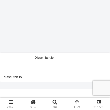
Disse - itch.io
disse.itch.io
© 2022-2026 ただ、在るべきところに還る.
メニュー
ホーム
検索
トップ
サイドバー