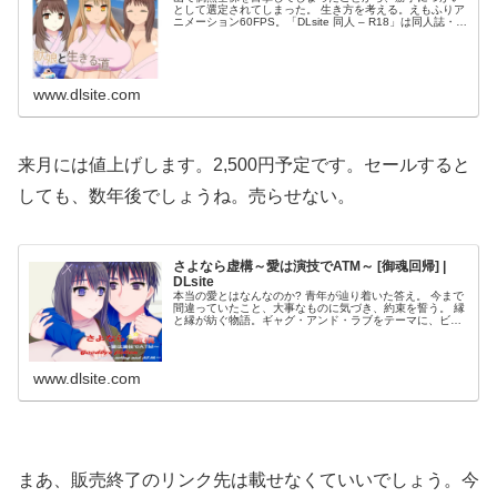
として選定されてしまった。 生き方を考える。えもふりア
ニメーション60FPS。「DLsite 同人 – R18」は同人誌・同
人ゲーム・同人ボイス・ASMRのダウンロードショップ。
お気に入り…
www.dlsite.com
来月には値上げします。2,500円予定です。セールすると
しても、数年後でしょうね。売らせない。
さよなら虚構～愛は演技でATM～ [御魂回帰] |
DLsite
本当の愛とはなんなのか? 青年が辿り着いた答え。 今まで
間違っていたこと、大事なものに気づき、約束を誓う。 縁
と縁が紡ぐ物語。ギャグ・アンド・ラブをテーマに、ビジ
ュアルノベルで描く。「DLsite 同人 – R18」は同人誌・同
人ゲーム・同…
www.dlsite.com
まあ、販売終了のリンク先は載せなくていいでしょう。今