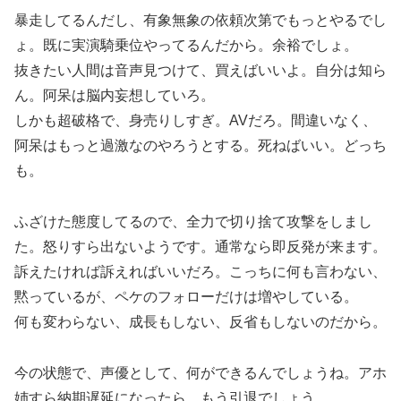
暴走してるんだし、有象無象の依頼次第でもっとやるでし
ょ。既に実演騎乗位やってるんだから。余裕でしょ。
抜きたい人間は音声見つけて、買えばいいよ。自分は知ら
ん。阿呆は脳内妄想していろ。
しかも超破格で、身売りしすぎ。AVだろ。間違いなく、
阿呆はもっと過激なのやろうとする。死ねばいい。どっち
も。
ふざけた態度してるので、全力で切り捨て攻撃をしまし
た。怒りすら出ないようです。通常なら即反発が来ます。
訴えたければ訴えればいいだろ。こっちに何も言わない、
黙っているが、ペケのフォローだけは増やしている。
何も変わらない、成長もしない、反省もしないのだから。
今の状態で、声優として、何ができるんでしょうね。アホ
姉すら納期遅延になったら、もう引退でしょう。