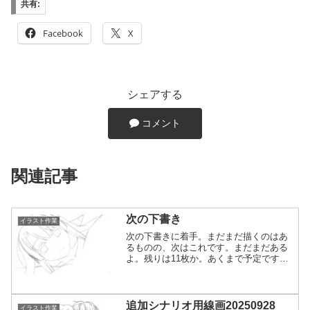
共有:
Facebook
X
シェアする
コメント
関連記事
次の下書き
イラスト作業
次の下書きに着手。まだまだ描くのはあ
るものの、次はこれです。まだまだある
よ。残りは11枚か。あくまで予定です
が。自サーバーだから、面倒だったら今
後はモザイクなしでやろうと思ってま
す。別に誰に怒られるわけでもないんだ
し。そういう意味ではどこか...
追加シナリオ用線画20250928
イラスト作業