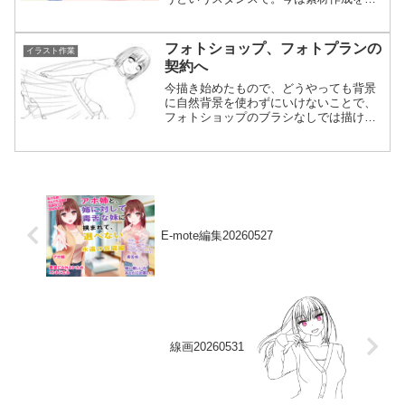
優先で、命を燃やせ、魂を輝かせろ。宇
宙にまで自分の思いを届ける一心。肉体
が滅ぶだけであってその先は何も問題じ
フォトショップ、フォトプランの
イラスト作業
ゃない。やる気が過去一で...
契約へ
今描き始めたもので、どうやっても背景
に自然背景を使わずにいけないことで、
フォトショップのブラシなしでは描けな
い状態になったことからついに契約しま
したよ。フォトショップのフォトプラ
ン、月額1,078円。エレメンツ使ってたか
らある程度は分かるけ...
E-mote編集20260527
線画20260531