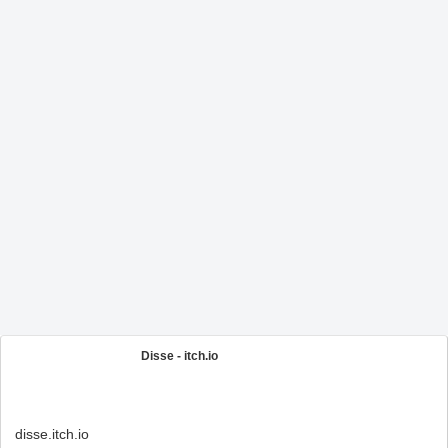
Disse - itch.io
disse.itch.io