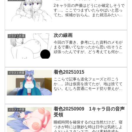
2キャラ目の声優はどうにか確定しそうで
す…。ここでつまずいたらやばいと思っ
てた。候補がおらん。また就活みたいな
お祈りメールが来るのかと。アレはアレ
で見たくもないし、嫌なもんだし、何よ
り属さなきゃならない感がもう堪えられ
ん。やるぐらいなら仙人...
次の線画
イラスト作業
今回の下書き、参考にした資料のメモが
まるで書いてなかったから思い出そうと
頑張ったんですが、どう考えても何かを
参考にしたうえでの自分で描いたものだ
ったようでした。結果的に言うと、これ
はつまらん感じになりかねん…。でもま
あ、せっかくだからやって...
着色20251015
イラスト作業
ここらで記事も道化フェーズと行こう
か…。詩は仮面を捨てたが、地は捨てて
ない。むしろ普通にモード切り替えが容
易になっただけ。道化モードほど何も感
じなくなる。冷徹に徹するほど何も感じ
ない。感情が起きてもただ眺めるだけ。
人間の自我なのか、魂なのか...
着色20250909 1キャラ目の音声
イラスト作業
受領
睡眠時間を確保するのは当然だけど、寝
つきが時には微妙な時は日中は気絶しよ
うというスタンスで。今は素材作成を最