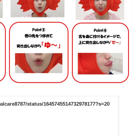
asalcare8787/status/1645745514732978177?s=20