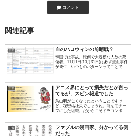
コメント
関連記事
血のハロウィンの前哨戦？
日常
韓国では事故。転倒で大規模な人数の死
傷者。11月1日(10月31日)は必ず流血事件
が発生。いつものパターンってことです
ね。本番は10月31日と11月1日です。ア
メリカでは例によって銃乱射事件が起き
るんでしょ。もう預言しておく。で、ク
ライシス...
アニメ界にとって損失だとか言っ
日常
てるが、スピン報道でした
鳥山明が亡くなったということですけ
ど、秘密結社員でしょうね。龍をモチー
フにした組織。だからこそドラゴンボー
ルと。ロトの紋章はロートシルト=ロスチ
ャイルド。鳥山明はそういうこと。つい
でにこれでお察しくださいということ。
ファブルの漫画家、分かってる側
日常
知ってる人なら「あ(察し...
だった