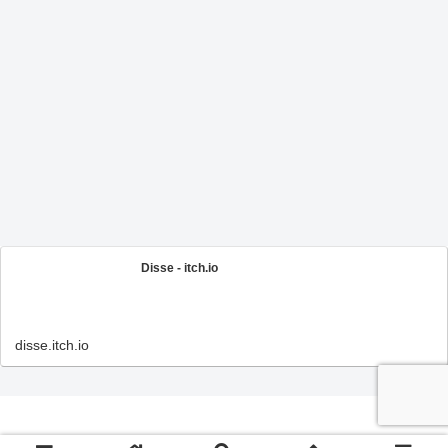
Disse - itch.io
disse.itch.io