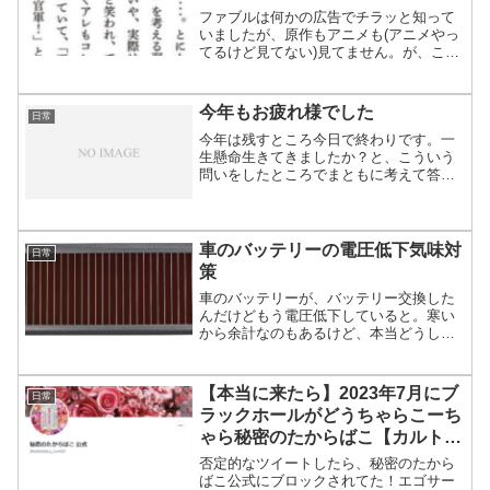
ファブルは何かの広告でチラッと知って
いましたが、原作もアニメも(アニメやっ
てるけど見てない)見てません。が、こう
も分かりやすいメッセージを出してる時
点で。唐突にワクチンの話とかもうね。
漫画家は本来こうあるべき。にもかかわ
今年もお疲れ様でした
日常
らず、鬼滅の刃とか、...
今年は残すところ今日で終わりです。一
生懸命生きてきましたか？と、こういう
問いをしたところでまともに考えて答え
る奴なんていないでしょ。考えてるのは
カネと病氣のことだけ。どちらも考えれ
ば考えるほど悪い方向だけは引き寄せ
る。そして、起こりもしない...
車のバッテリーの電圧低下気味対
日常
策
車のバッテリーが、バッテリー交換した
んだけどもう電圧低下していると。寒い
から余計なのもあるけど、本当どうしよ
うもないなと。去年の12月にバッテリー
変えたんですけどね…。一応、週2回はエ
ンジンをかけ、そのうち1回は動かしてる
【本当に来たら】2023年7月にブ
日常
けどダメだねこれ。...
ラックホールがどうちゃらこーち
ゃら秘密のたからばこ【カルトで
す】
否定的なツイートしたら、秘密のたから
ばこ公式にブロックされてた！エゴサー