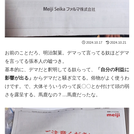
2024.10.17
2024.10.21
お前のことだろ、明治製菓。デマって言ってる奴ほどデマ
を言ってる張本人の嘘つき。
基本的に、デマだと釈明してる奴らって、
「自分の利益に
影響が出る」
からデマだと騒ぎ立てる。俗物がよく使うわ
けです。で、大体そういうのって反〇〇とか付けて頭の弱
さを露呈する。馬鹿なの？…馬鹿だったな。