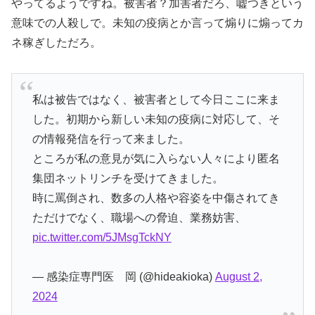
やってるようですね。被害者？加害者だろ、嘘つきという
意味での人殺しで。未知の疫病とか言って煽りに煽ってカ
ネ稼ぎしただろ。
私は被告ではなく、被害者として今日ここに来ま
した。初期から新しい未知の疫病に対応して、そ
の情報発信を行って来ました。
ところが私の意見が気に入らない人々により匿名
集団ネットリンチを受けてきました。
時に罵倒され、数多の人格や容姿を中傷されてき
ただけでなく、職場への脅迫、業務妨害、
pic.twitter.com/5JMsgTckNY
— 感染症専門医 岡 (@hideakioka)
August 2,
2024