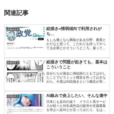
関連記事
絵描き=情弱傾向で利用されが
絵描きネタ
ち…
もしも働くなら興味がある分野、農業と
かだなと思って、こだわりを持ってやっ
てる企業とかそういうところ。雇ってく
れるならバイトでもなんでもいい。雇用
形態はこだわらない。自分がただやりた
いだけ。と思って検索してたら、こんな
絵描きで問題が起きても、基本は
絵描きネタ
のが出てきて、また絵描き...
こういうこと
自分たちが過去に神絵師だともてはやし
たことでピラミッド構造を作っておきな
がら、今度はAI絵描きという概念が登場
したことでまずいと思ったのは叩き潰そ
うとする。こういうことです。真偽どう
あれ『正義の側に立った』と思ったとき
AI絡みで炎上したい、そんな連中
絵描きネタ
に人は可逆のブレーキが...
日本にも反AIの波？ イラスト系サービ
スが続々とAI生成作品の販売や支援募集
を停止へ反AIとか言ってみたり、もはや
ヤフー自体、お目目団の一員ですから