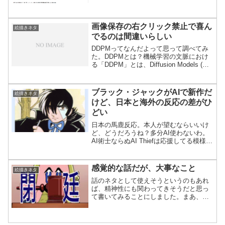
ね。いやー、カネ欲しさに捏造やら色々
と大変なことです。どうして馬鹿は、す
ぐに政治に加担させよ...
画像保存の右クリック禁止で喜ん
絵描きネタ
でるのは間違いらしい
DDPMってなんだよって思って調べてみ
た。DDPMとは？機械学習の文脈におけ
る「DDPM」とは、Diffusion Models (拡
散モデル) または Denoising Diffusion
Probabilistic Models (ノ...
ブラック・ジャックがAIで新作だ
絵描きネタ
けど、日本と海外の反応の差がひ
どい
日本の馬鹿反応。本人が望むならいいけ
ど、どうだろうね？多分AI使わないわ。
AI術士ならぬAI Thiefは応援してる模様。
AIシーフ→AIツーフ→AI痛風(虐称それ以
外にもやはり楽しみにしていたり応援し
ていたりと、日本人はなんだろう。しっ
感覚的な話だが、大事なこと
絵描きネタ
か...
話のネタとして使えそうというのもあれ
ば、精神性にも関わってきそうだと思っ
て書いてみることにしました。まあ、ク
リエイターの人は大事だろうと思います
よ。「万単位のフォロー持ってる奴が言
ってないのはゴミｗｗｗｗｗｗｗｗ」と