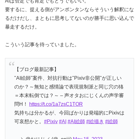
AIは否定でも肯定でもどうでもいい。
要するに、捉える側がアンポンタンならそういう解釈にな
るだけだし、まともに思考してないのが勝手に思い込んで
暴走するだけ。
こういう記事を待っていました。
【ブログ最新記事】
"AI絵師"案件、対抗行動は"Pixiv非公開"が正しい
のか？～無知と感情論で表現規制派と同じ穴の狢
＝本末転倒では？～ – 声オタおにじくんの声学審
問H！
https://t.co/1a7zsC1TOR
気持ちは分かるが、今回ばかりは発端的にPixivは
可哀想かと。
#Pixiv
#AI
#AI絵師
#絵描き
#絵師