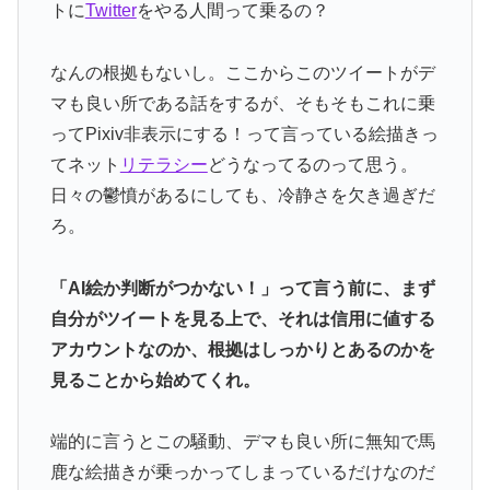
トに
Twitter
をやる人間って乗るの？
なんの根拠もないし。ここからこのツイートがデ
マも良い所である話をするが、そもそもこれに乗
ってPixiv非表示にする！って言っている絵描きっ
てネット
リテラシー
どうなってるのって思う。
日々の鬱憤があるにしても、冷静さを欠き過ぎだ
ろ。
「AI絵か判断がつかない！」って言う前に、まず
自分がツイートを見る上で、それは信用に値する
アカウントなのか、根拠はしっかりとあるのかを
見ることから始めてくれ。
端的に言うとこの騒動、デマも良い所に無知で馬
鹿な絵描きが乗っかってしまっているだけなのだ