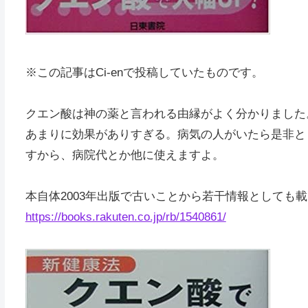
※この記事はCi-enで投稿していたものです。
クエン酸は神の薬と言われる由縁がよく分かりました
あまりに効果がありすぎる。病気の人がいたら是非と
すから、病院代とか他に使えますよ。
本自体2003年出版で古いことから若干情報としても
https://books.rakuten.co.jp/rb/1540861/