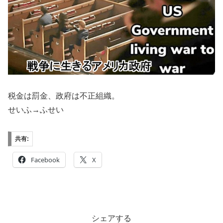
税金は罰金、政府は不正組織。
せいふ→ふせい
共有:
Facebook
X
シェアする