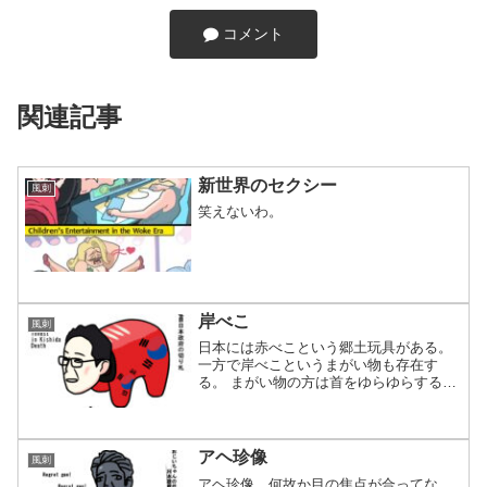
コメント
関連記事
新世界のセクシー
風刺
笑えないわ。
岸べこ
風刺
日本には赤べこという郷土玩具がある。
一方で岸べこというまがい物も存在す
る。 まがい物の方は首をゆらゆらするど
ころか、どこかからのお願いに対しては
激しく首を縦に振るのである。 そのせい
で日本人からは見た目からも激しく嫌わ
れているが、検討師と...
アヘ珍像
風刺
アヘ珍像。何故か目の焦点が合ってな