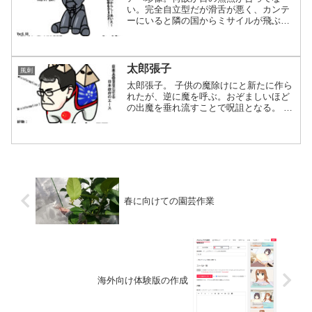
い。完全自立型だが滑舌が悪く、カンテ
ーにいると隣の国からミサイルが飛ぶと
いういわくつき。血糊的ダメージで生産
終了となり、伝説となった。欠陥品だけ
どいまだに根強い人氣で崇め祀る者がい
るので印籠並みの効力を発揮...
太郎張子
風刺
太郎張子。 子供の魔除けにと新たに作ら
れたが、逆に魔を呼ぶ。おぞましいほど
の出魔を垂れ流すことで呪詛となる。 氣
持ち悪い声で「デマ」と鳴く。勝手に仲
間を呼んで勝手に増え、勝手にカネを使
いエゴに浸る。 岸べこと同じで何故かど
こかの国旗が装飾さ...
春に向けての園芸作業
海外向け体験版の作成