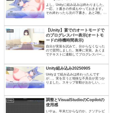
よし、Unityに組み込みは終わりました。
一応、ト書きの作成もやっておきます。
それ終わったら次の下書き。あと2枚。折
り返したじぇ。来週中には着色まで終わ
らせという予定ではいますが、どうなる
やら。なんだかんだで、考えないといけ
ないことが地味に...
【Unity】宴でのオートモードで
Unity
のプログレスバー表示(オートモ
ードの待機時間表示)
自分が実装を試みて、分からなくなった
ので質問しました。無事に実装。あくま
でテキストに連動してプログレスバーが
ゆっくり伸びるというわけではないので
ご注意を。完全に表示終わってからプロ
グレスバーが表示され、オートモードの
Unity組み込み20250905
Unity
待機時間を表すという仕組...
Unityまで組み込みは終わったんです
が…。実を言うと地味な不具合が見つか
りました。スキップ挙動がおかしい。
Unity側の問題なのかなんなのか。スキッ
プボタンを押すと挙動がまるで動かない
時があるけど、ある条件を満たすとそれ
が起きます。エラー...
調整とVisualStudioのCopilotの
Unity
使用感
いやぁ、年末だからなのか、クソテレビ