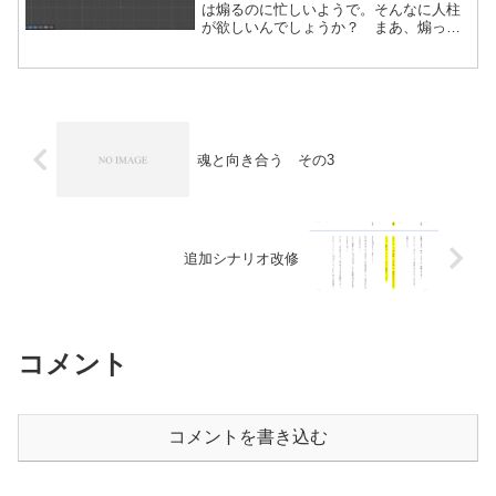
は煽るのに忙しいようで。そんなに人柱
が欲しいんでしょうか？ まあ、煽って
る側が人柱になればいいのでは？ クロ
ーンで腐るほどいるんだから。微調整も
含め、音声部分の調整次第で、具体的に
言うとその音声を再生完了...
魂と向き合う その3
追加シナリオ改修
コメント
コメントを書き込む