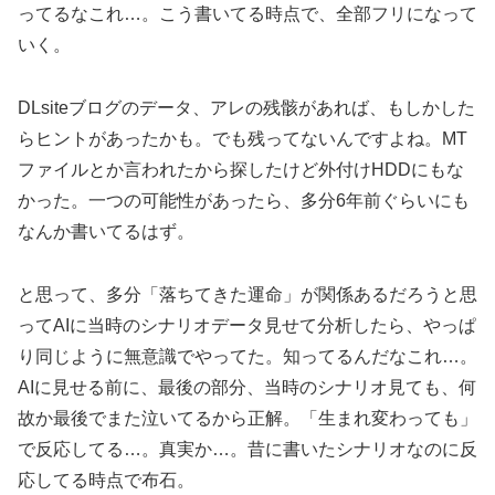
ってるなこれ…。こう書いてる時点で、全部フリになって
いく。
DLsiteブログのデータ、アレの残骸があれば、もしかした
らヒントがあったかも。でも残ってないんですよね。MT
ファイルとか言われたから探したけど外付けHDDにもな
かった。一つの可能性があったら、多分6年前ぐらいにも
なんか書いてるはず。
と思って、多分「落ちてきた運命」が関係あるだろうと思
ってAIに当時のシナリオデータ見せて分析したら、やっぱ
り同じように無意識でやってた。知ってるんだなこれ…。
AIに見せる前に、最後の部分、当時のシナリオ見ても、何
故か最後でまた泣いてるから正解。「生まれ変わっても」
で反応してる…。真実か…。昔に書いたシナリオなのに反
応してる時点で布石。