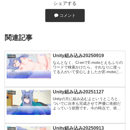
シェアする
コメント
関連記事
Unity組み込み20250919
Unity
なんとなく、Ci-enでE-moteとえもふりの
ワードで検索かけたら、それなりに使っ
てる人がいて安心しましたが(E-moteにつ
いてはほぼ自分だけだが)、それらを見
て、如何に自分が余計なことやってんな
と思い知らされました。多分、頭おかし
い。...
Unity組み込み20251127
Unity
Unityの方に組み込むよというところと、
ついでに台本も完成させて声優に依頼だ
よっていう状態です。今の時点で、依頼
先は忙しいけど、納期は遅れてもいいか
ら是非というところで、現時点では受け
てくれるようです。わーい。まあ、アパ
レル系で落ち着いち...
Unity組み込み20250913
Unity