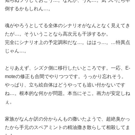
知らぬフリしておこう…。なんか、うん…。気づいたら卒
倒するかもしれん…。
魂がやろうとしてる全体のシナリオがなんとなく見えてき
たが…。そういうことなら高次元も干渉するか。
完全にシナリオ上の予定調和だな…。ははっ…。…特異点
じゃん…。
とりあえず、シズク側に移行したいところです。一応、E-
moteの修正も合間でやりつつです。うっかり忘れそう。
やっぱり、立ち絵自体はどうやっても追い付かないです
ね…。根本的な何かが問題。本当にそこ。画力が安定しね
ぇ。
家族がなんか訳の分からんもの撒いたようで、超絶臭かっ
たから手元のスペアミントの精油撒き散らして相殺してま