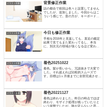
思ってた方がいいですよ...
背景修正作業
イラスト作業
話の都合で前回は色々と設置してません
でしたが、追加しました。今回からはこ
ういう感じで。昔の方が、キーボードう
まく描けてたね…。っていうか、角度の
問題で難易度高すぎて無理だろ。Ci-enで
AI絵の投稿規制でファビョってるの見た
りしたものの、ア...
今日も修正作業
イラスト作業
手相を2016年と見返しても、直近の鑑定
結果で見てもまた変わってるし、本当
に、別次元の領域が強くなるほど変わっ
てる気がする。昔は本当に何も持ってな
かった、今はそれが全部出てる。何もな
ければもう死んでるし。昨日起きた火
事、どうやら隣の町で全焼...
着色20251022
イラスト作業
着色。髪が長いから、冗談抜きで大変で
した。それ超えれば比較的スムーズで
す。目標は1ヶ月後までに全部完成させて
正式依頼をすることです。4万円渡した
い。そのカネで色々とやってほしい。珍
しく恐ろしいほど迷走してます…。なん
か、全体見てから違う感が...
着色20221127
イラスト作業
着色は終わりました。昨日の時点でほぼ
終わり、モザイク処理が残っていたりと
いう状態でしたが。陰が足らないと思っ