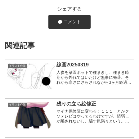
シェアする
コメント
関連記事
線画20250319
イラスト作業
人参を菜園ポットで種まきし、種まき時
期から外れてはいたけど無事に発芽。そ
れから寒さにさらされながら3ヶ月経過で
す。気休めでポットにエアパッキンを巻
き、籾殻を振りかけて不織布、さらにビ
ニールで保温して発芽。トウ立ちもして
ないしで、無事に根っこ...
残りの立ち絵修正
イラスト作業
マイナ保険証に変わる！１１１ とかク
ソテレビはやってるわけですが、情弱し
か騙されないし、騙す気満々という。ど
んだけ個人情報が欲しいんでしょう、ク
ソ政府という内閣府。ひとまず、マイナ
保険証絡みでCMに出てる奴らは哀れだと