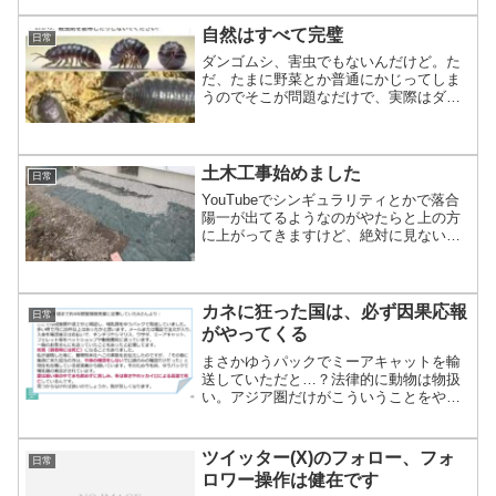
の永住の地だ」と勝手に宣言して永らく
住んでいたパレスチナ人...
自然はすべて完璧
日常
ダンゴムシ、害虫でもないんだけど。た
だ、たまに野菜とか普通にかじってしま
うのでそこが問題なだけで、実際はダン
ゴムシは色々と分解してくれます。改め
てみたらゴミノートが付いているんだけ
ど。そんなにまずい内容か？ 重金属分
解がダメか。そういうこと...
土木工事始めました
日常
YouTubeでシンギュラリティとかで落合
陽一が出てるようなのがやたらと上の方
に上がってきますけど、絶対に見ない
よ。だって、落合陽一自体が世界経済フ
ォーラムのヤンググローバルリーダーで
しょ。つまりあっち側なんだからどうい
うことを計画してるか...
カネに狂った国は、必ず因果応報
日常
がやってくる
まさかゆうパックでミーアキャットを輸
送していただと…？法律的に動物は物扱
い。アジア圏だけがこういうことをやっ
ているようです。そして、アジア圏だけ
メディア洗脳比率が高い。これではいず
れ、自滅するでしょう。動物にやってよ
ツイッター(X)のフォロー、フォ
日常
くて、人間だけはダメとか...
ロワー操作は健在です