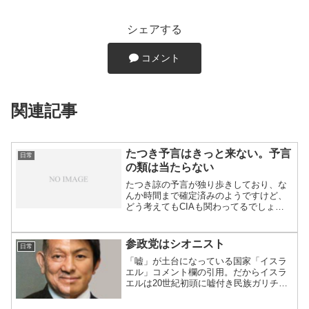
シェアする
コメント
関連記事
たつき予言はきっと来ない。予言
日常
の類は当たらない
たつき諒の予言が独り歩きしており、な
んか時間まで確定済みのようですけど、
どう考えてもCIAも関わってるでしょ。
世界一暇な組織で、人の幸せを壊すのが
仕事。2025年7月5日4時18分って、
666=18だよ。数字遊びしてんじゃん。な
参政党はシオニスト
日常
めてんのかお...
「嘘」が土台になっている国家「イスラ
エル」コメント欄の引用。だからイスラ
エルは20世紀初頭に嘘付き民族ガリチア
人の入植村だったヨルダン川西岸のキブ
ツで井戸が発見されたので「ここが我々