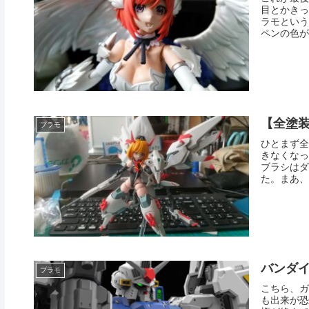
目とかきっ
ラモという
ペンの色が
【全塗
プラモ
ひとまず全
きなくなっ
ブラシはダ
た。まあ、
バンダ
プラモ
こちら、ガ
も出来が恐