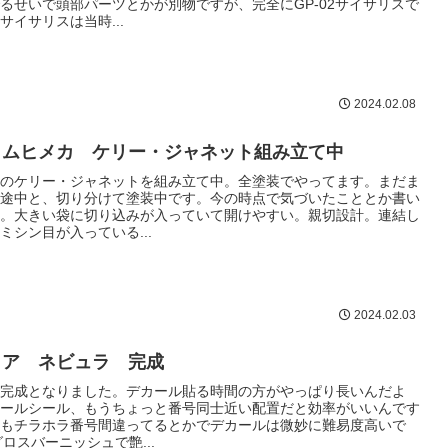
るせいで頭部パーツとかが別物ですが、完全にGP-02サイサリスで
サイサリスは当時...
2024.02.08
イムヒメカ ケリー・ジャネット組み立て中
のケリー・ジャネットを組み立て中。全塗装でやってます。まだま
途中と、切り分けて塗装中です。今の時点で気づいたこととか書い
。大きい袋に切り込みが入っていて開けやすい。親切設計。連結し
ミシン目が入っている...
2024.02.03
コア ネビュラ 完成
完成となりました。デカール貼る時間の方がやっぱり長いんだよ
ールシール、もうちょっと番号同士近い配置だと効率がいいんです
もチラホラ番号間違ってるとかでデカールは微妙に難易度高いで
グロスバーニッシュで艶...