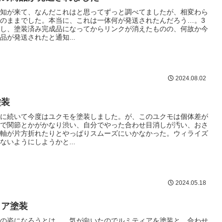
知が来て、なんだこれはと思ってずっと調べてましたが、相変わら
のままでした。本当に、これは一体何が発送されたんだろう…。3
し、塗装済み完成品になってからリンクが消えたものの、何故か今
品が発送されたと通知...
2024.08.02
塗装
に続いて今度はユクモを塗装しました。が、このユクモは個体差が
で関節とかがかなり渋い、自分でやった合わせ目消しが汚い、おさ
軸が片方折れたりとやっぱりスムーズにいかなかった。ウィライズ
ないようにしようかと...
2024.05.18
ィア塗装
の姿になろうとは…。気が向いたのでルミティアを塗装と、合わせ