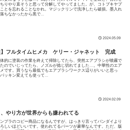
ちりやり直そうと思って分解してやってました。が、コトブキヤプ
ことを忘れることなかれ。マジックリンで洗浄したら破損。墨入れ
落ちなかったから黒で...
2024.05.09
装】フルタイムヒメカ ケリー・ジャネット 完成
体的に塗装の作業を終えて掃除してたら、突然エアブラシが噴霧で
たのでいじってたら、ノズルが捻じ切れてました…。中華性のエア
メです。買うなら最低でもエアブラシワークス辺りがいいと思っ
パッキン変えても使って...
2024.02.09
イ、やり方が世界からも嫌われてる
ンプラのコピー商品になるんですが、はっきり言ってバンダイより
ろしいほどいいです。使われてるパーツが豪華なんです。ただ、版