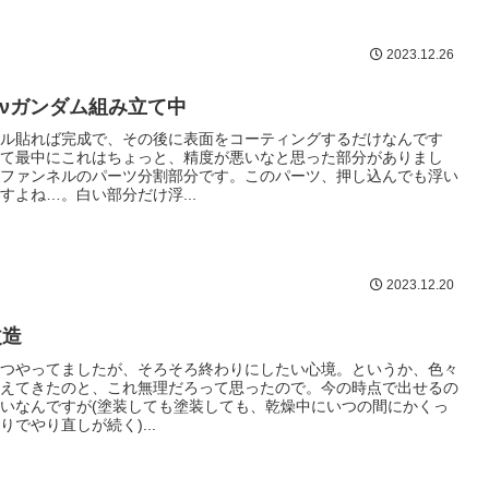
2023.12.26
i-νガンダム組み立て中
ル貼れば完成で、その後に表面をコーティングするだけなんです
て最中にこれはちょっと、精度が悪いなと思った部分がありまし
ファンネルのパーツ分割部分です。このパーツ、押し込んでも浮い
すよね…。白い部分だけ浮...
2023.12.20
改造
つやってましたが、そろそろ終わりにしたい心境。というか、色々
えてきたのと、これ無理だろって思ったので。今の時点で出せるの
いなんですが(塗装しても塗装しても、乾燥中にいつの間にかくっ
りでやり直しが続く)...