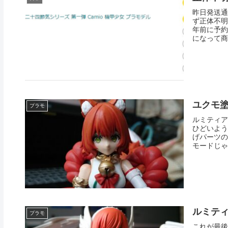
昨日発送通
ず正体不明
年前に予約
になって商
ユクモ
プラモ
ルミティア
ひどいよう
げパーツの
モードじゃ
ルミテ
プラモ
これが最後