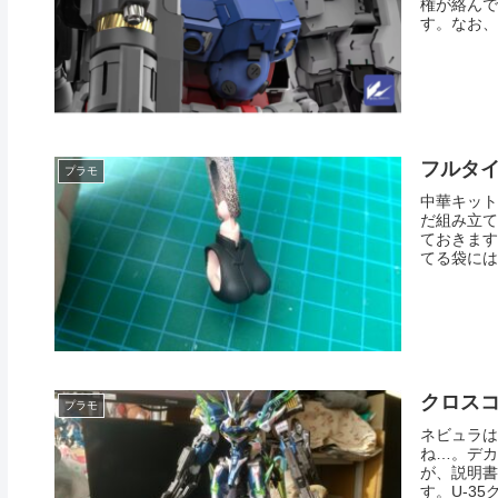
権が絡んで
す。なお、
フルタ
プラモ
中華キット
だ組み立て
ておきます
てる袋には
クロス
プラモ
ネビュラは
ね…。デカ
が、説明書
す。U-35