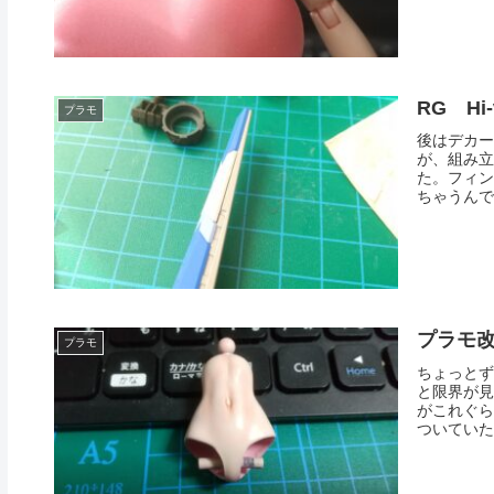
RG H
プラモ
後はデカー
が、組み立
た。フィン
ちゃうんで
プラモ
プラモ
ちょっとず
と限界が見
がこれぐら
ついていた