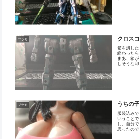
クロス
プラモ
箱を潰した
終わったら
まあ、箱がこ
しそうな印象
うちの
プラモ
服装込みで
いうことで
し、自分で
思ったので、